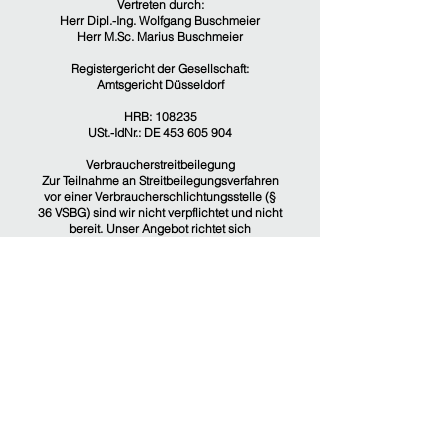
Vertreten durch:
Herr Dipl.-Ing. Wolfgang Buschmeier
Herr M.Sc. Marius Buschmeier
Registergericht der Gesellschaft:
Amtsgericht Düsseldorf
HRB: 108235
USt.-IdNr.: DE 453 605 904
Verbraucherstreitbeilegung
Zur Teilnahme an Streitbeilegungsverfahren
vor einer Verbraucherschlichtungsstelle (§
36 VSBG) sind wir nicht verpflichtet und nicht
bereit. Unser Angebot richtet sich
ausschließlich an Unternehmer, juristische
Personen des öffentlichen Rechts und
öffentlich-rechtliche Sondervermögen.
AGBs